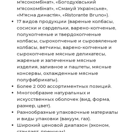
м'ясокомбінат», «Богодухівський
м'ясокомбінат», «Смакуй Українське»,
«М'ясна династія», «Ristorante Bruno»).
17 видов продукции (вареные колбасы,
сосиски и сардельки, варено-копченые,
полукопченые и твердокопченые
колбасы, сырокопченые и сыровяленые
колбасы, ветчины, варено-копченые и
сырокопченые мясные деликатесы,
жареные и запеченные мясные
изделия, заливное и паштеты, мясные
консервы, охлажденные мясные
полуфабрикаты).
Более 2 000 ассортиментных позиций.
Многообразие натуральных и
искусственных оболочек (вид, форма,
размер, цвет).
Разнообразные упаковочные материалы
и виды упаковки (вакуум, газ).
Широкий ценовой диапазон (эконом,
стандарт, премиум).