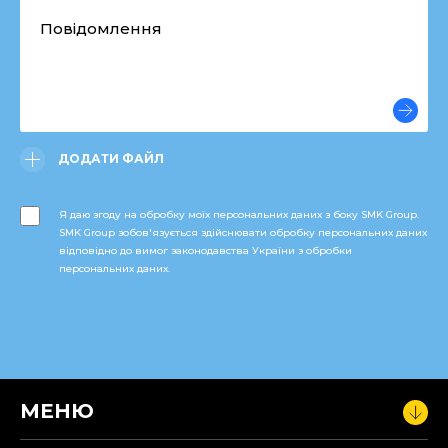
ДОДАТИ ФАЙЛ
Я даю згоду на обробку моїх персональних даних з боку SMK Group.
SMK Group зобов'язується здійснювати обробку персональних даних
відповідно до вимог законодавства України з обробки
персональних даних.
МЕНЮ