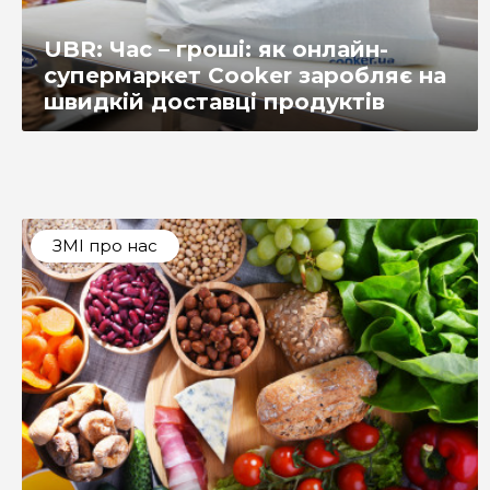
UBR: Час – гроші: як онлайн-
супермаркет Cooker заробляє на
швидкій доставці продуктів
ЗМІ про нас