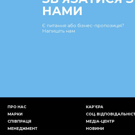
НАМИ
Є питання або бізнес-пропозиція?
Напишіть нам
ПРО НАС
КАР’ЄРА
МАРКИ
СОЦ. ВІДПОВІДАЛЬНІС
СПІВПРАЦЯ
МЕДІА-ЦЕНТР
МЕНЕДЖМЕНТ
НОВИНИ