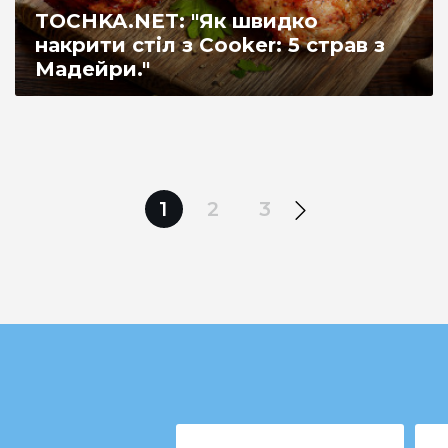
TOCHKA.NET: "Як швидко
накрити стіл з Cooker: 5 страв з
Мадейри."
1
2
3