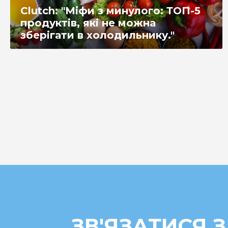
Clutch: "Міфи з минулого: ТОП-5
продуктів, які не можна
зберігати в холодильнику."
ЗВ'ЯЗАТИСЯ З