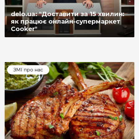
delo.ua: "Доставити за 15 хвилин:
як працює онлайн-супермаркет
Cooker"
ЗМІ про нас